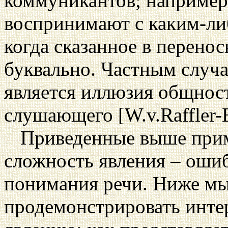
коммуникантов; например,
воспринимают с каким-либ
когда сказанное в перен
буквально. Частным случ
является иллюзия общнос
слушающего [W.v.Raffler-E
Приведенные выше при
сложность явления – оши
понимания речи. Ниже м
продемонстрировать инте