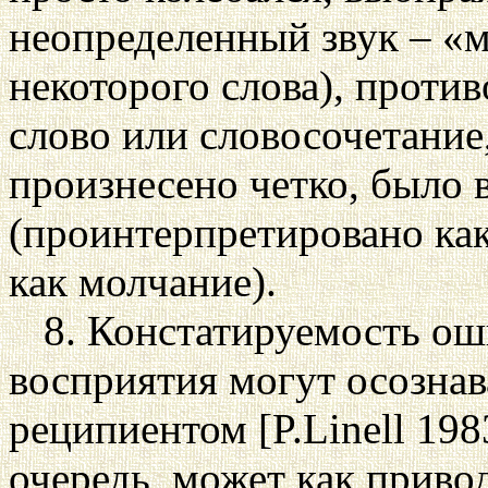
неопределенный звук – «
некоторого слова), проти
слово или словосочетание
произнесено четко, было 
(проинтерпретировано как
как молчание).
8. Констатируемость о
восприятия могут осознав
реципиентом [P.Linell 1983
очередь, может как прив