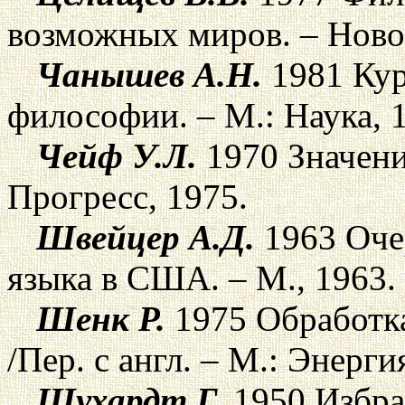
возможных миров. – Новос
Чанышев А.Н.
1981 Кур
философии. – М.: Наука, 
Чейф У.Л.
1970 Значение
Прогресс, 1975.
Швейцер А.Д.
1963 Оче
языка в США. – М., 1963.
Шенк Р.
1975 Обработк
/Пер. с англ. – М.: Энерги
Шухардт Г.
1950 Избра