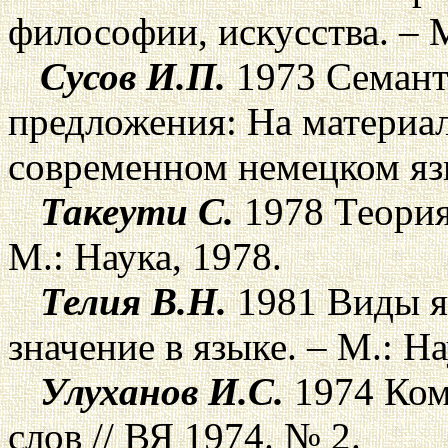
философии, искусства. – М
Сусов И.П.
1973 Семант
предложения: На материал
современном немецком язы
Такеути С.
1978 Теория 
М.: Наука, 1978.
Телия В.Н.
1981 Виды я
значение в языке. – М.: На
Улуханов И.С.
1974 Ком
слов // ВЯ 1974. № 2.