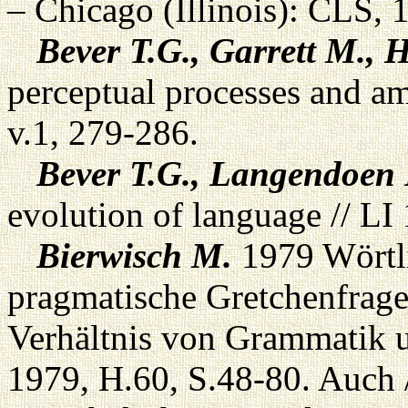
– Chicago (Illinois): CLS, 
Bever T.G., Garrett M., H
perceptual processes and a
v.1, 279-286.
Bever T.G., Langendoen 
evolution of language // LI
Bierwisch M.
1979 Wörtli
pragmatische Gretchenfrag
Verhältnis von Grammatik 
1979, H.60, S.48-80. Auch 