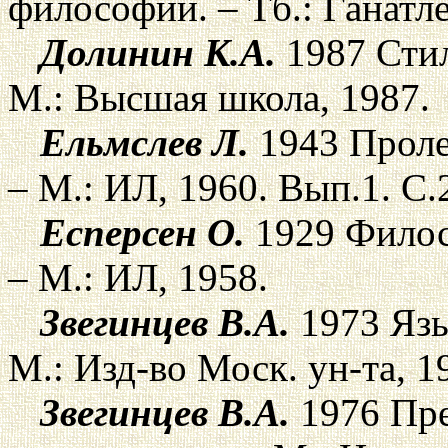
философии. – Тб.: Ганатле
Долинин К.А.
1987 Стил
М.: Высшая школа, 1987.
Ельмслев Л.
1943 Проле
– М.: ИЛ, 1960. Вып.1. С.
Есперсен О.
1929 Филосо
– М.: ИЛ, 1958.
Звегинцев В.А.
1973 Язы
М.: Изд-во Моск. ун-та, 1
Звегинцев В.А.
1976 Пре