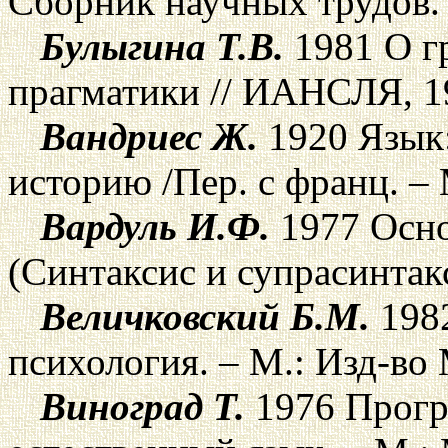
Сборник научных трудов. –
Булыгина Т.В.
1981 О г
прагматики // ИАНСЛЯ, 19
Вандриес Ж.
1920 Язык:
историю /Пер. с франц. – 
Вардуль И.Ф.
1977 Осно
(Синтаксис и супрасинтакс
Величковский Б.М.
1982
психология. – М.: Изд-во 
Виноград Т.
1976 Прогр