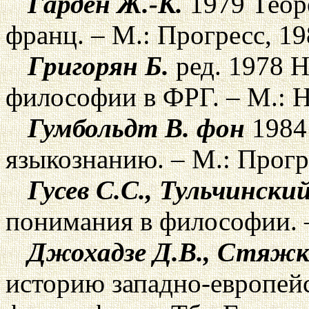
Гарден Ж.-К.
1979 Теоре
франц. – М.: Прогресс, 19
Григорян Б.
ред. 1978 
философии в ФРГ. – М.: Н
Гумбольдт В. фон
1984
языкознанию. – М.: Прогр
Гусев С.С., Тульчинский
понимания в философии. –
Джохадзе Д.В., Стяжк
историю западно-европей