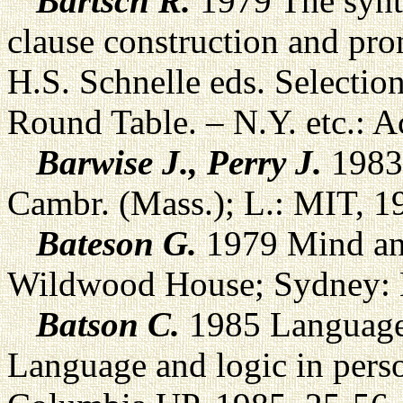
Bartsch R.
1979 The synta
clause construction and pro
H.S. Schnelle eds. Selectio
Round Table. – N.Y. etc.: A
Barwise J., Perry J.
1983 
Cambr. (Mass.); L.: MIT, 1
Bateson G.
1979 Mind and 
Wildwood House; Sydney: B
Batson C.
1985 Language 
Language and logic in perso