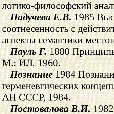
логико-философский анали
Падучева Е.В.
1985 Выс
соотнесенность с действ
аспекты семантики местои
Пауль Г.
1880 Принципы 
М.: ИЛ, 1960.
Познание
1984 Познание
герменевтических концеп
АН СССР, 1984.
Постовалова В.И.
1982