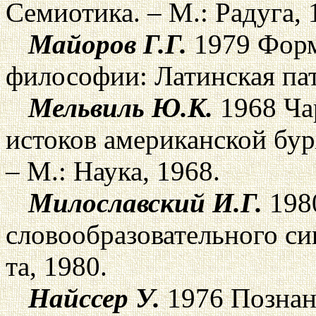
Семиотика. – М.: Радуга, 
Майоров Г.Г.
1979 Форм
философии: Латинская пат
Мельвиль Ю.К.
1968 Ча
истоков американской бу
– М.: Наука, 1968.
Милославский И.Г.
198
словообразовательного син
та, 1980.
Найссер У.
1976 Познан