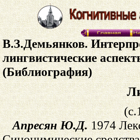
В.З.Демьянков. Интерпр
лингвистические аспек
(Библиография)
Л
(с.
Апресян Ю.Д.
1974 Лекс
Синонимические средства 