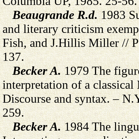
Columbia UP, 1985. 25-56.
Beaugrande R.d.
1983 Su
and literary criticism exemp
Fish, and J.Hillis Miller //
137.
Becker A.
1979 The figur
interpretation of a classica
Discourse and syntax. – N.Y
259.
Becker A.
1984 The linguis