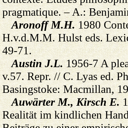
pragmatique. – A.: Benjami
Aronoff M.H.
1980 Contex
H.v.d.M.M. Hulst eds. Lexi
49-71.
Austin J.L.
1956-7 A plea
v.57. Repr. // C. Lyas ed. P
Basingstoke: Macmillan, 19
Auwärter M., Kirsch E.
1
Realität im kindlichen Hand
Beiträge zu einer empirisch