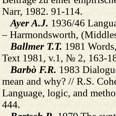
Narr, 1982. 91-114.
Ayer A.J.
1936/46 Languag
– Harmondsworth, (Middles
Ballmer T.T.
1981 Words, s
Text 1981, v.1, № 2, 163-1
Barbò F.R.
1983 Dialogu
mean and why? // R.S. Coh
Language, logic, and method
444.