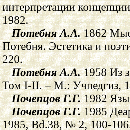
интерпретации концепции 
1982.
Потебня А.А.
1862 Мысл
Потебня. Эстетика и поэти
220.
Потебня А.А.
1958 Из з
Том I-II. – М.: Учпедгиз, 
Почепцов Г.Г.
1982 Язык
Почепцов Г.Г.
1985 Деар
1985, Bd.38, № 2, 100-106