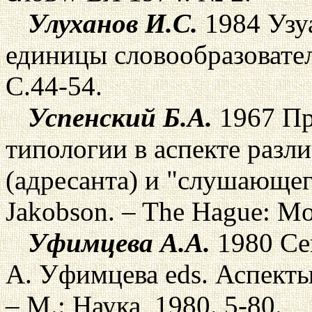
Улуханов И.С.
1984 Узу
единицы словообразовател
С.44-54.
Успенский Б.А.
1967 Пр
типологии в аспекте разл
(адресанта) и "слушающего
Jakobson. – The Hague: Mo
Уфимцева А.А.
1980 Сем
А. Уфимцева eds. Аспекты
– М.: Наука, 1980. 5-80.