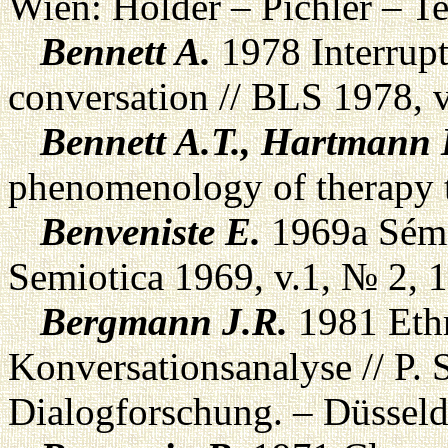
Wien: Hölder – Pichler – T
Bennett A.
1978 Interrupti
conversation // BLS 1978, v
Bennett A.T., Hartmann 
phenomenology of therapy t
Benveniste E.
1969a Sémio
Semiotica 1969, v.1, № 2, 
Bergmann J.R.
1981 Eth
Konversationsanalyse // P. 
Dialogforschung. – Düsseld